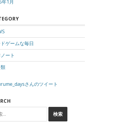
15年1月
TEGORY
WS
ードゲームな毎日
作ノート
分類
urume_daysさんのツイート
ARCH