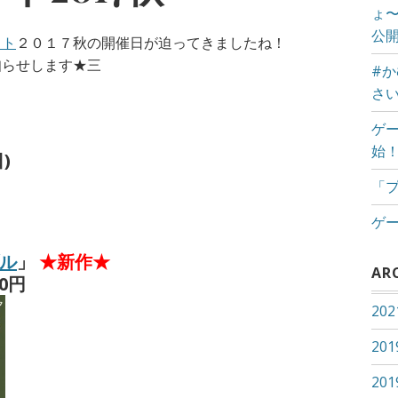
ょ
公
ット
２０１７秋の開催日が迫ってきましたね！
知らせします★三
#
さ
ゲ
始
)
「
ゲー
ル
」
★新作★
AR
0円
20
20
20