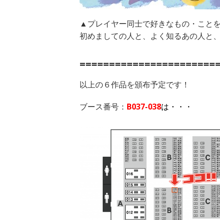
▲プレイヤー同士で好きなもの・こと
初めましての人と、よく知るあの人と
=======================
以上の６作品を頒布予定です！
ブース番号：
B037-038
は・・・