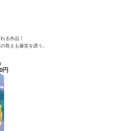
ばれる作品！
れの答えも爆笑を誘う。
」
0円