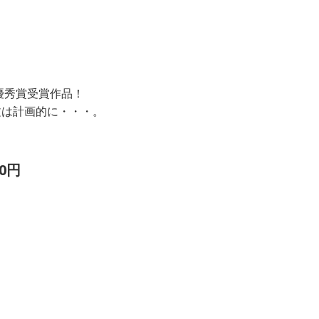
優秀賞受賞作品！
文は計画的に・・・。
0円