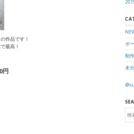
20
CA
NE
力の作品です！
ボ
麗で最高！
制
未
0円
@s
SE
検
索
: