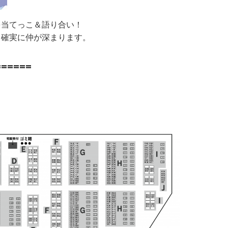
を当てっこ＆語り合い！
、確実に仲が深まります。
======